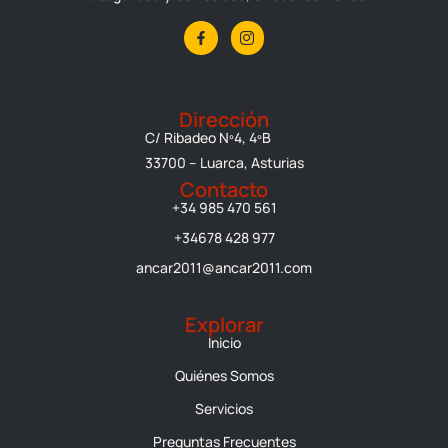
F
I
a
c
c
o
e
n
b
-
o
i
o
n
Dirección
k
s
C/ Ribadeo Nº4, 4ºB
-
t
f
a
33700 – Luarca, Asturias
g
r
Contacto
a
+34 985 470 561
m
-
1
+34678 428 977
ancar2011@ancar2011.com
Explorar
Inicio
Quiénes Somos
Servicios
Preguntas Frecuentes